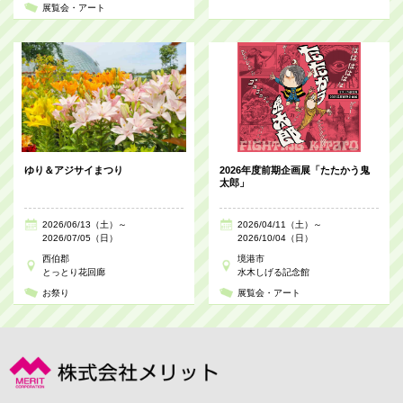
展覧会・アート
ゆり＆アジサイまつり
2026年度前期企画展「たたかう鬼
太郎」
2026/06/13（土）～
2026/04/11（土）～
2026/07/05（日）
2026/10/04（日）
西伯郡
境港市
とっとり花回廊
水木しげる記念館
お祭り
展覧会・アート