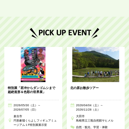
特別展「若冲からダンゴムシまで
北の原お散歩ツアー
超絶造形＆色彩の世界展」
2026/05/30（土）～
2026/04/04（土）～
2026/07/05（日）
2026/11/28（土）
倉吉市
大田市
円形劇場くらよしフィギュアミュ
島根県立三瓶自然館サヒメル
ージアム１F特別展展示室
自然・観光
学習・体験