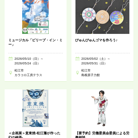
ミュージカル「ビリーブ・イン・ミ
びゅんびゅんゴマを作ろう♪
ー」
2026/05/10（日）～
2026/05/02（土）～
2026/05/24（日）
2026/05/31（日）
松江市
松江市
カラコロ工房テラス
島根原子力館
＜企画展＞意東焼-松江藩が作った
【要予約】労働委員会委員による労
幻の磁器-
働相談