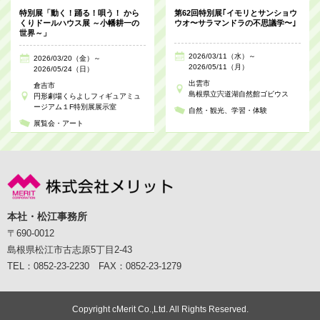
特別展「動く！踊る！唄う！ から
第62回特別展｢イモリとサンショウ
くりドールハウス展 ～小幡耕一の
ウオ〜サラマンドラの不思議学〜｣
世界～」
2026/03/11（水）～
2026/03/20（金）～
2026/05/11（月）
2026/05/24（日）
出雲市
倉吉市
島根県立宍道湖自然館ゴビウス
円形劇場くらよしフィギュアミュ
ージアム１F特別展展示室
自然・観光
学習・体験
展覧会・アート
本社・松江事務所
〒690-0012
島根県松江市古志原5丁目2-43
TEL：0852-23-2230 FAX：0852-23-1279
Copyright cMerit Co.,Ltd. All Rights Reserved.