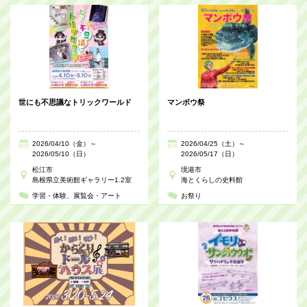
世にも不思議なトリックワールド
マンボウ祭
2026/04/10（金）～
2026/04/25（土）～
2026/05/10（日）
2026/05/17（日）
松江市
境港市
島根県立美術館ギャラリー1.2室
海とくらしの史料館
学習・体験
展覧会・アート
お祭り