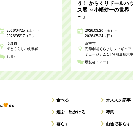
う！ からくりドールハ
ス展 ～小幡耕一の世界
～」
2026/04/25（土）～
2026/03/20（金）～
2026/05/17（日）
2026/05/24（日）
境港市
倉吉市
海とくらしの史料館
円形劇場くらよしフィギュア
ミュージアム１F特別展展示
お祭り
展覧会・アート
食べる
オススメ記事
遊ぶ・出かける
特集
暮らす
山陰で暮らす