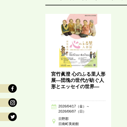
宮竹眞澄 心のふる里人形
展―団塊の世代が紡ぐ人
形とエッセイの世界―
2026/04/17（金）～
2026/06/07（日）
日野郡
日南町美術館