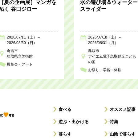
［夏の企画展］マンガを
水の遊び場＆ウォーター
拓く 谷口ジロー
スライダー
2026/07/11（土）～
2026/07/18（土）～
2026/08/30（日）
2026/08/31（月）
倉吉市
鳥取市
鳥取県立美術館
アイエム電子鳥取砂丘こども
の国
展覧会・アート
お祭り
学習・体験
食べる
オススメ記事
遊ぶ・出かける
特集
暮らす
山陰で暮らす