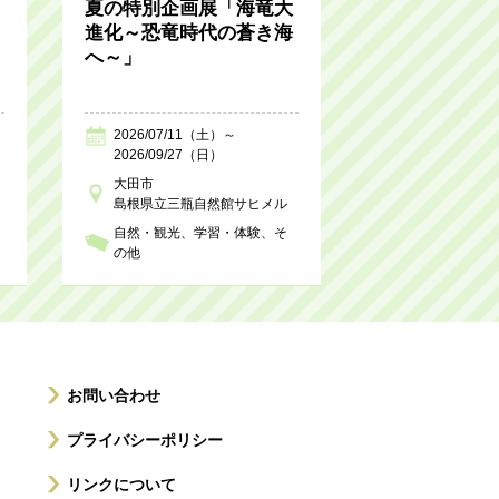
夏の特別企画展「海竜大
進化～恐竜時代の蒼き海
へ～」
2026/07/11（土）～
2026/09/27（日）
大田市
島根県立三瓶自然館サヒメル
自然・観光
学習・体験
そ
の他
お問い合わせ
プライバシーポリシー
リンクについて