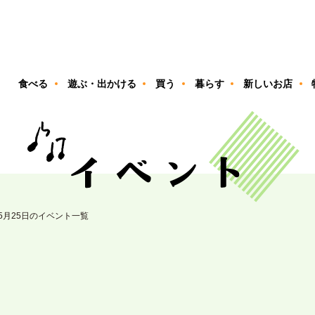
ン
食べる
遊ぶ・出かける
買う
暮らす
新しいお店
05月25日のイベント一覧