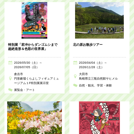
特別展「若冲からダンゴムシまで
北の原お散歩ツアー
超絶造形＆色彩の世界展」
2026/05/30（土）～
2026/04/04（土）～
2026/07/05（日）
2026/11/28（土）
倉吉市
大田市
円形劇場くらよしフィギュアミュ
島根県立三瓶自然館サヒメル
ージアム１F特別展展示室
自然・観光
学習・体験
展覧会・アート