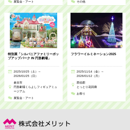
展覧会・アート
その他
特別展「シルバニアファミリーポッ
フラワーイルミネーション2025
プアップパーク IN 円形劇場」
2025/10/25（土）～
2025/11/14（金）～
2026/01/25（日）
2026/01/12（月）
倉吉市
西伯郡
円形劇場くらよしフィギュアミュ
とっとり花回廊
ージアム
お祭り
展覧会・アート