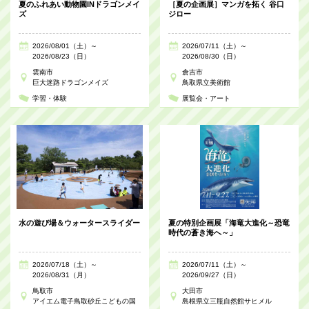
夏のふれあい動物園INドラゴンメイ
［夏の企画展］マンガを拓く 谷口
ズ
ジロー
2026/08/01（土）～
2026/07/11（土）～
2026/08/23（日）
2026/08/30（日）
雲南市
倉吉市
巨大迷路ドラゴンメイズ
鳥取県立美術館
学習・体験
展覧会・アート
水の遊び場＆ウォータースライダー
夏の特別企画展「海竜大進化～恐竜
時代の蒼き海へ～」
2026/07/18（土）～
2026/07/11（土）～
2026/08/31（月）
2026/09/27（日）
鳥取市
大田市
アイエム電子鳥取砂丘こどもの国
島根県立三瓶自然館サヒメル