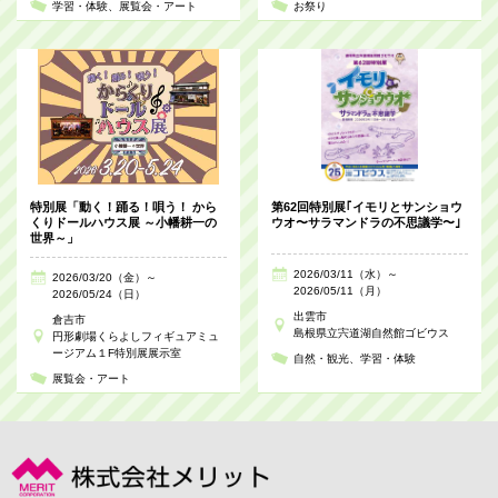
学習・体験
展覧会・アート
お祭り
特別展「動く！踊る！唄う！ から
第62回特別展｢イモリとサンショウ
くりドールハウス展 ～小幡耕一の
ウオ〜サラマンドラの不思議学〜｣
世界～」
2026/03/11（水）～
2026/03/20（金）～
2026/05/11（月）
2026/05/24（日）
出雲市
倉吉市
島根県立宍道湖自然館ゴビウス
円形劇場くらよしフィギュアミュ
ージアム１F特別展展示室
自然・観光
学習・体験
展覧会・アート