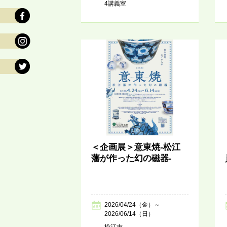
4講義室
＜企画展＞意東焼-松江
藩が作った幻の磁器-
2026/04/24（金）～
2026/06/14（日）
松江市