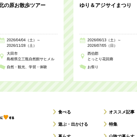
北の原お散歩ツアー
ゆり＆アジサイまつり
2026/04/04（土）～
2026/06/13（土）～
2026/11/28（土）
2026/07/05（日）
大田市
西伯郡
島根県立三瓶自然館サヒメル
とっとり花回廊
自然・観光
学習・体験
お祭り
食べる
オススメ記事
遊ぶ・出かける
特集
暮らす
山陰で暮らす