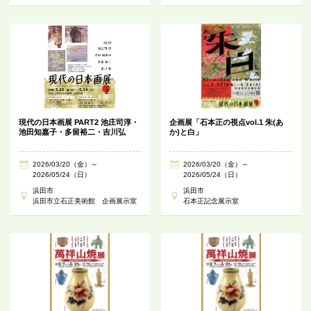
現代の日本画展 PART2 池庄司淳・
企画展「石本正の視点vol.1 朱(あ
池田知嘉子・多留裕二・吉川弘
か)と白」
2026/03/20（金）～
2026/03/20（金）～
2026/05/24（日）
2026/05/24（日）
浜田市
浜田市
浜田市立石正美術館 企画展示室
石本正記念展示室