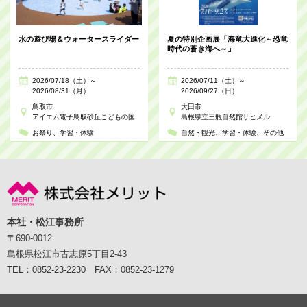
水の遊び場＆ウォータースライダー
夏の特別企画展「海竜大進化～恐竜
時代の蒼き海へ～」
2026/07/18（土）～
2026/07/11（土）～
2026/08/31（月）
2026/09/27（日）
鳥取市
大田市
アイエム電子鳥取砂丘こどもの国
島根県立三瓶自然館サヒメル
お祭り
学習・体験
自然・観光
学習・体験
その他
本社・松江事務所
〒690-0012
島根県松江市古志原5丁目2-43
TEL：0852-23-2230 FAX：0852-23-1279