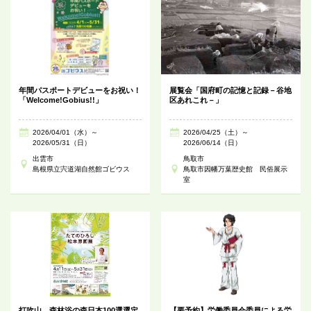
年間パスポートデビューをお祝い！
展覧会「国府町の記憶と記録－谷地
「Welcome!Gobius!!」
区あれこれ－」
2026/04/01（水）～
2026/04/25（土）～
2026/05/31（日）
2026/06/14（日）
出雲市
鳥取市
島根県立宍道湖自然館ゴビウス
鳥取市因幡万葉歴史館 民俗展示
室
打吹山 森林浴の森日本100選選定
【要予約】労働委員会委員による労