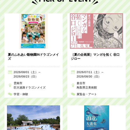
夏のふれあい動物園INドラゴンメイ
［夏の企画展］マンガを拓く 谷口
ズ
ジロー
2026/08/01（土）～
2026/07/11（土）～
2026/08/23（日）
2026/08/30（日）
雲南市
倉吉市
巨大迷路ドラゴンメイズ
鳥取県立美術館
学習・体験
展覧会・アート