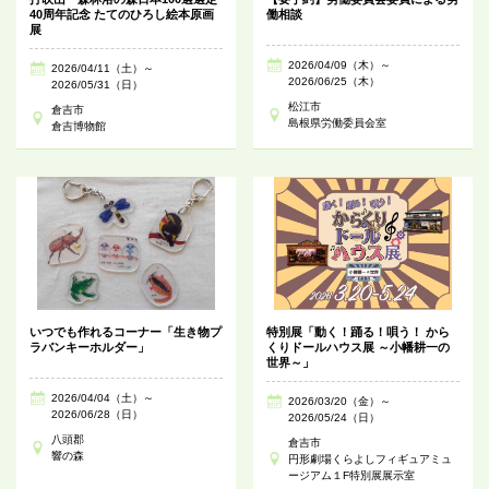
40周年記念 たてのひろし絵本原画
働相談
展
2026/04/09（木）～
2026/04/11（土）～
2026/06/25（木）
2026/05/31（日）
松江市
倉吉市
島根県労働委員会室
倉吉博物館
いつでも作れるコーナー「生き物プ
特別展「動く！踊る！唄う！ から
ラバンキーホルダー」
くりドールハウス展 ～小幡耕一の
世界～」
2026/04/04（土）～
2026/03/20（金）～
2026/06/28（日）
2026/05/24（日）
八頭郡
倉吉市
響の森
円形劇場くらよしフィギュアミュ
ージアム１F特別展展示室