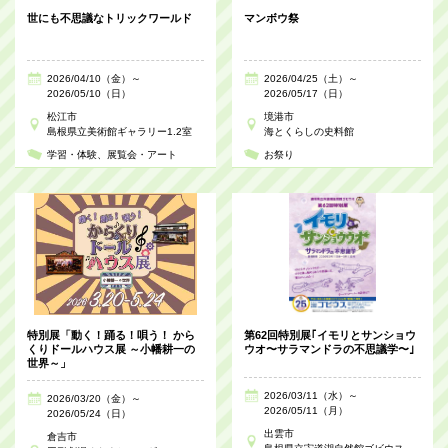
世にも不思議なトリックワールド
マンボウ祭
2026/04/10（金）～
2026/04/25（土）～
2026/05/10（日）
2026/05/17（日）
松江市
境港市
島根県立美術館ギャラリー1.2室
海とくらしの史料館
学習・体験
展覧会・アート
お祭り
特別展「動く！踊る！唄う！ から
第62回特別展｢イモリとサンショウ
くりドールハウス展 ～小幡耕一の
ウオ〜サラマンドラの不思議学〜｣
世界～」
2026/03/11（水）～
2026/03/20（金）～
2026/05/11（月）
2026/05/24（日）
出雲市
倉吉市