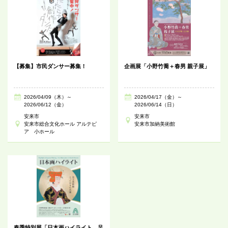
【募集】市民ダンサー募集！
企画展「小野竹喬＋春男 親子展」
2026/04/09（木）～
2026/04/17（金）～
2026/06/12（金）
2026/06/14（日）
安来市
安来市
安来市総合文化ホール アルテピ
安来市加納美術館
ア 小ホール
春季特別展「日本画ハイライト 足