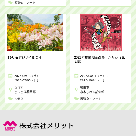
展覧会・アート
ゆり＆アジサイまつり
2026年度前期企画展「たたかう鬼
太郎」
2026/06/13（土）～
2026/04/11（土）～
2026/07/05（日）
2026/10/04（日）
西伯郡
境港市
とっとり花回廊
水木しげる記念館
お祭り
展覧会・アート