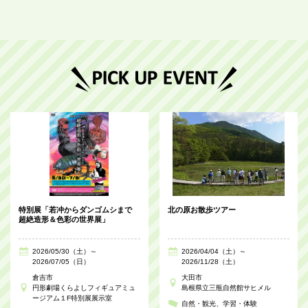
特別展「若冲からダンゴムシまで
北の原お散歩ツアー
超絶造形＆色彩の世界展」
2026/05/30（土）～
2026/04/04（土）～
2026/07/05（日）
2026/11/28（土）
倉吉市
大田市
円形劇場くらよしフィギュアミュ
島根県立三瓶自然館サヒメル
ージアム１F特別展展示室
自然・観光
学習・体験