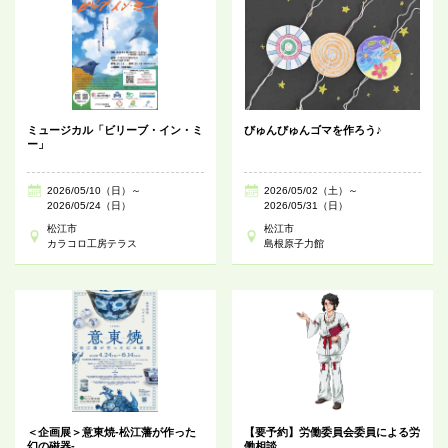
ミュージカル「ビリーブ・イン・ミ
びゅんびゅんゴマを作ろう♪
ー」
2026/05/10（日）～
2026/05/02（土）～
2026/05/24（日）
2026/05/31（日）
松江市
松江市
カラコロ工房テラス
島根原子力館
＜企画展＞意東焼-松江藩が作った
【要予約】労働委員会委員による労
幻の磁器-
働相談