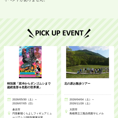
特別展「若冲からダンゴムシまで
北の原お散歩ツアー
超絶造形＆色彩の世界展」
2026/05/30（土）～
2026/04/04（土）～
2026/07/05（日）
2026/11/28（土）
倉吉市
大田市
円形劇場くらよしフィギュアミュ
島根県立三瓶自然館サヒメル
ージアム１F特別展展示室