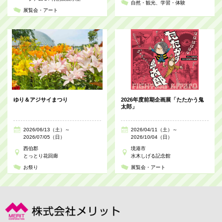
自然・観光
学習・体験
展覧会・アート
ゆり＆アジサイまつり
2026年度前期企画展「たたかう鬼
太郎」
2026/06/13（土）～
2026/04/11（土）～
2026/07/05（日）
2026/10/04（日）
西伯郡
境港市
とっとり花回廊
水木しげる記念館
お祭り
展覧会・アート