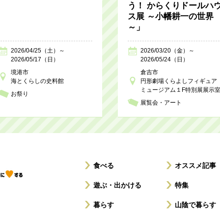
う！ からくりドールハ
ス展 ～小幡耕一の世界
～」
2026/04/25（土）～
2026/03/20（金）～
2026/05/17（日）
2026/05/24（日）
境港市
倉吉市
海とくらしの史料館
円形劇場くらよしフィギュア
ミュージアム１F特別展展示
お祭り
展覧会・アート
食べる
オススメ記事
遊ぶ・出かける
特集
暮らす
山陰で暮らす