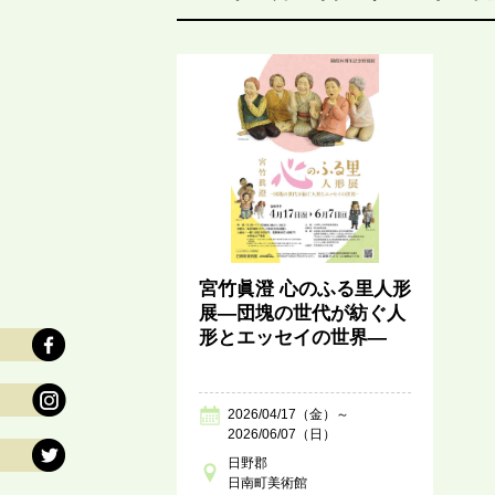
宮竹眞澄 心のふる里人形
展―団塊の世代が紡ぐ人
形とエッセイの世界―
2026/04/17（金）～
2026/06/07（日）
日野郡
日南町美術館