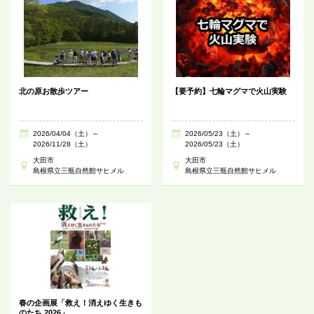
北の原お散歩ツアー
【要予約】七輪マグマで火山実験
2026/04/04（土）～
2026/05/23（土）～
2026/11/28（土）
2026/05/23（土）
大田市
大田市
島根県立三瓶自然館サヒメル
島根県立三瓶自然館サヒメル
春の企画展「救え！消えゆく生きも
のたち 2026」