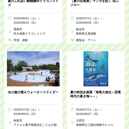
夏のふれあい動物園INドラゴンメイ
［夏の企画展］マンガを拓く 谷口
ズ
ジロー
2026/08/01（土）～
2026/07/11（土）～
2026/08/23（日）
2026/08/30（日）
雲南市
倉吉市
巨大迷路ドラゴンメイズ
鳥取県立美術館
学習・体験
展覧会・アート
水の遊び場＆ウォータースライダー
夏の特別企画展「海竜大進化～恐竜
時代の蒼き海へ～」
2026/07/18（土）～
2026/07/11（土）～
2026/08/31（月）
2026/09/27（日）
鳥取市
大田市
アイエム電子鳥取砂丘こどもの国
島根県立三瓶自然館サヒメル