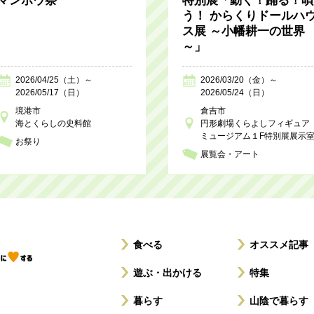
マンボウ祭
特別展「動く！踊る！唄
う！ からくりドールハ
ス展 ～小幡耕一の世界
～」
2026/04/25（土）～
2026/03/20（金）～
2026/05/17（日）
2026/05/24（日）
境港市
倉吉市
海とくらしの史料館
円形劇場くらよしフィギュア
ミュージアム１F特別展展示
お祭り
展覧会・アート
食べる
オススメ記事
遊ぶ・出かける
特集
暮らす
山陰で暮らす