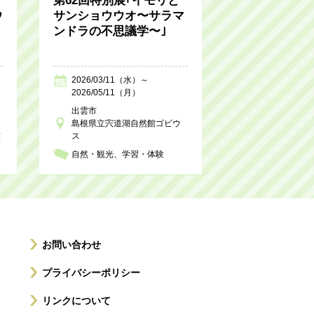
第62回特別展｢イモリと
ウ
サンショウウオ〜サラマ
ンドラの不思議学〜｣
2026/03/11（水）～
2026/05/11（月）
出雲市
島根県立宍道湖自然館ゴビウ
室
ス
自然・観光
学習・体験
お問い合わせ
プライバシーポリシー
リンクについて