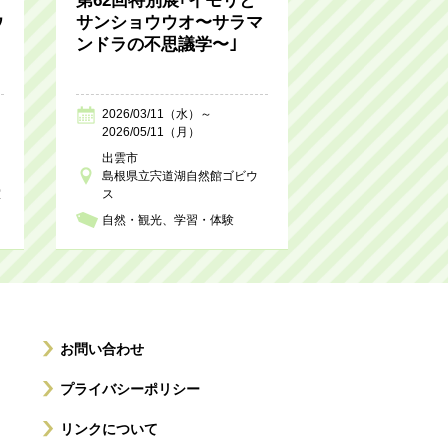
第62回特別展｢イモリと
ウ
サンショウウオ〜サラマ
ンドラの不思議学〜｣
2026/03/11（水）～
2026/05/11（月）
出雲市
島根県立宍道湖自然館ゴビウ
室
ス
自然・観光
学習・体験
お問い合わせ
プライバシーポリシー
リンクについて