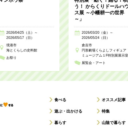
マンボウ祭
特別展「動く！踊る！唄
う！ からくりドールハ
ス展 ～小幡耕一の世界
～」
2026/04/25（土）～
2026/03/20（金）～
2026/05/17（日）
2026/05/24（日）
境港市
倉吉市
海とくらしの史料館
円形劇場くらよしフィギュア
ミュージアム１F特別展展示
お祭り
展覧会・アート
食べる
オススメ記事
遊ぶ・出かける
特集
暮らす
山陰で暮らす