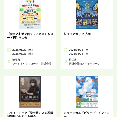
【要申込】第２回シャミネやくもロ
松江ヨアカリ in 宍道
ード綱引き大会
2026/05/23（土）～
2026/05/23（土）～
2026/05/23（土）
2026/05/23（土）
松江市
松江市
シャミネやくもロード 特設会場
宍道公民館／ギャラリーC
スライドトーク「学芸員による石橋
ミュージカル「ビリーブ・イン・ミ
和訓展のみどころ紹介」
ー」