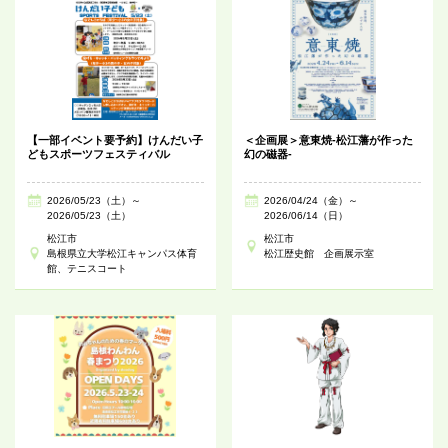
【一部イベント要予約】けんだい子
＜企画展＞意東焼-松江藩が作った
どもスポーツフェスティバル
幻の磁器-
2026/05/23（土）～
2026/04/24（金）～
2026/05/23（土）
2026/06/14（日）
松江市
松江市
島根県立大学松江キャンパス体育
松江歴史館 企画展示室
館、テニスコート