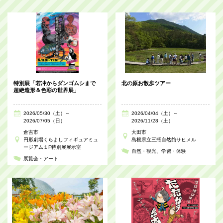
特別展「若冲からダンゴムシまで
北の原お散歩ツアー
超絶造形＆色彩の世界展」
2026/05/30（土）～
2026/04/04（土）～
2026/07/05（日）
2026/11/28（土）
倉吉市
大田市
円形劇場くらよしフィギュアミュ
島根県立三瓶自然館サヒメル
ージアム１F特別展展示室
自然・観光
学習・体験
展覧会・アート