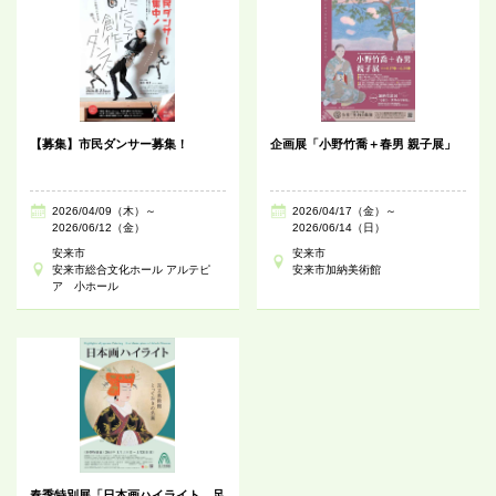
【募集】市民ダンサー募集！
企画展「小野竹喬＋春男 親子展」
2026/04/09（木）～
2026/04/17（金）～
2026/06/12（金）
2026/06/14（日）
安来市
安来市
安来市総合文化ホール アルテピ
安来市加納美術館
ア 小ホール
春季特別展「日本画ハイライト 足