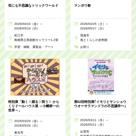
世にも不思議なトリックワールド
マンボウ祭
2026/04/10（金）～
2026/04/25（土）～
2026/05/10（日）
2026/05/17（日）
松江市
境港市
島根県立美術館ギャラリー1.2室
海とくらしの史料館
学習・体験
展覧会・アート
お祭り
特別展「動く！踊る！唄う！ から
第62回特別展｢イモリとサンショウ
くりドールハウス展 ～小幡耕一の
ウオ〜サラマンドラの不思議学〜｣
世界～」
2026/03/11（水）～
2026/03/20（金）～
2026/05/11（月）
2026/05/24（日）
出雲市
倉吉市