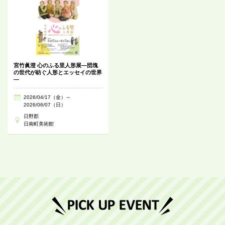
宮竹眞澄 心のふる里人形展―団塊
の世代が紡ぐ人形とエッセイの世界
―
2026/04/17（金）～
2026/06/07（日）
日野郡
日南町美術館