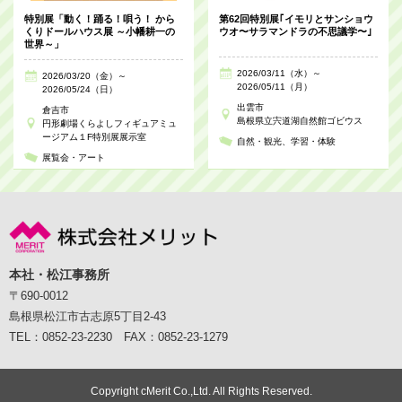
特別展「動く！踊る！唄う！ から
第62回特別展｢イモリとサンショウ
くりドールハウス展 ～小幡耕一の
ウオ〜サラマンドラの不思議学〜｣
世界～」
2026/03/11（水）～
2026/03/20（金）～
2026/05/11（月）
2026/05/24（日）
出雲市
倉吉市
島根県立宍道湖自然館ゴビウス
円形劇場くらよしフィギュアミュ
ージアム１F特別展展示室
自然・観光
学習・体験
展覧会・アート
本社・松江事務所
〒690-0012
島根県松江市古志原5丁目2-43
TEL：0852-23-2230 FAX：0852-23-1279
Copyright cMerit Co.,Ltd. All Rights Reserved.