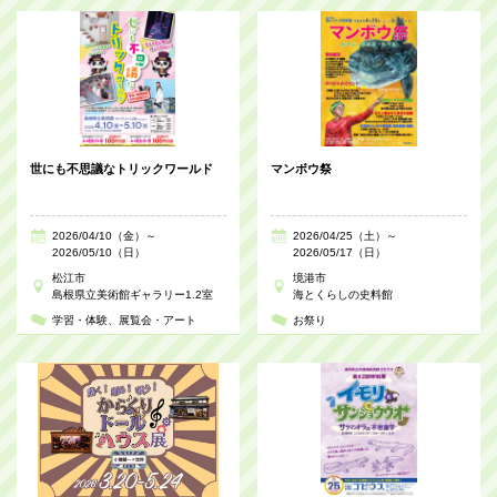
世にも不思議なトリックワールド
マンボウ祭
2026/04/10（金）～
2026/04/25（土）～
2026/05/10（日）
2026/05/17（日）
松江市
境港市
島根県立美術館ギャラリー1.2室
海とくらしの史料館
学習・体験
展覧会・アート
お祭り