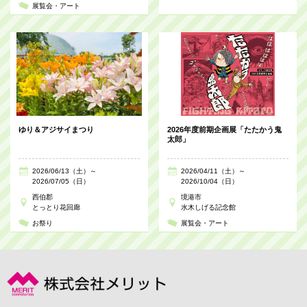
展覧会・アート
ゆり＆アジサイまつり
2026年度前期企画展「たたかう鬼
太郎」
2026/06/13（土）～
2026/04/11（土）～
2026/07/05（日）
2026/10/04（日）
西伯郡
境港市
とっとり花回廊
水木しげる記念館
お祭り
展覧会・アート