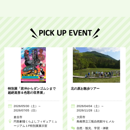
特別展「若冲からダンゴムシまで
北の原お散歩ツアー
超絶造形＆色彩の世界展」
2026/05/30（土）～
2026/04/04（土）～
2026/07/05（日）
2026/11/28（土）
倉吉市
大田市
円形劇場くらよしフィギュアミュ
島根県立三瓶自然館サヒメル
ージアム１F特別展展示室
自然・観光
学習・体験