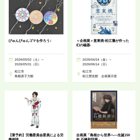
びゅんびゅんゴマを作ろう♪
＜企画展＞意東焼-松江藩が作った
幻の磁器-
2026/05/02（土）～
2026/04/24（金）～
2026/05/31（日）
2026/06/14（日）
松江市
松江市
島根原子力館
松江歴史館 企画展示室
【要予約】労働委員会委員による労
企画展「島根から世界へ―生誕150
働相談
年 石橋和訓展」