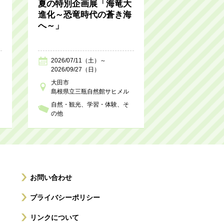
夏の特別企画展「海竜大
進化～恐竜時代の蒼き海
へ～」
2026/07/11（土）～
2026/09/27（日）
大田市
島根県立三瓶自然館サヒメル
自然・観光
学習・体験
そ
の他
お問い合わせ
プライバシーポリシー
リンクについて