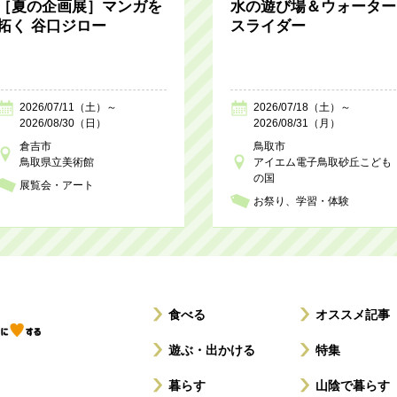
［夏の企画展］マンガを
水の遊び場＆ウォーター
拓く 谷口ジロー
スライダー
2026/07/11（土）～
2026/07/18（土）～
2026/08/30（日）
2026/08/31（月）
倉吉市
鳥取市
鳥取県立美術館
アイエム電子鳥取砂丘こども
の国
展覧会・アート
お祭り
学習・体験
食べる
オススメ記事
遊ぶ・出かける
特集
暮らす
山陰で暮らす