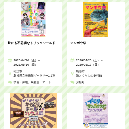
世にも不思議なトリックワールド
マンボウ祭
2026/04/10（金）～
2026/04/25（土）～
2026/05/10（日）
2026/05/17（日）
松江市
境港市
島根県立美術館ギャラリー1.2室
海とくらしの史料館
学習・体験
展覧会・アート
お祭り