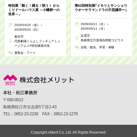
特別展「動く！踊る！唄う！ から
第62回特別展｢イモリとサンショウ
くりドールハウス展 ～小幡耕一の
ウオ〜サラマンドラの不思議学〜｣
世界～」
2026/03/11（水）～
2026/03/20（金）～
2026/05/11（月）
2026/05/24（日）
出雲市
倉吉市
島根県立宍道湖自然館ゴビウス
円形劇場くらよしフィギュアミュ
ージアム１F特別展展示室
自然・観光
学習・体験
展覧会・アート
本社・松江事務所
〒690-0012
島根県松江市古志原5丁目2-43
TEL：0852-23-2230 FAX：0852-23-1279
Copyright cMerit Co.,Ltd. All Rights Reserved.