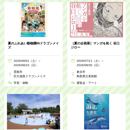
夏のふれあい動物園INドラゴンメイ
［夏の企画展］マンガを拓く 谷口
ズ
ジロー
2026/08/01（土）～
2026/07/11（土）～
2026/08/23（日）
2026/08/30（日）
雲南市
倉吉市
巨大迷路ドラゴンメイズ
鳥取県立美術館
学習・体験
展覧会・アート