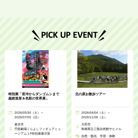
特別展「若冲からダンゴムシまで
北の原お散歩ツアー
超絶造形＆色彩の世界展」
2026/05/30（土）～
2026/04/04（土）～
2026/07/05（日）
2026/11/28（土）
倉吉市
大田市
円形劇場くらよしフィギュアミュ
島根県立三瓶自然館サヒメル
ージアム１F特別展展示室
自然・観光
学習・体験