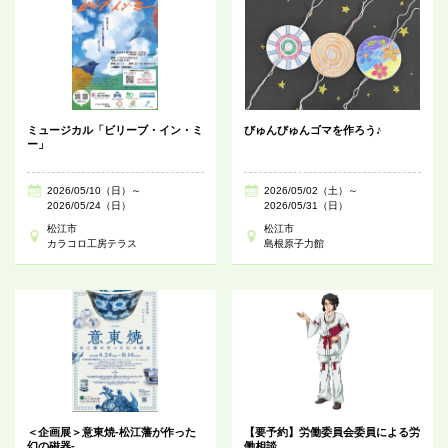
ミュージカル「ビリーブ・イン・ミ
びゅんびゅんゴマを作ろう♪
ー」
2026/05/10（日）～
2026/05/02（土）～
2026/05/24（日）
2026/05/31（日）
松江市
松江市
カラコロ工房テラス
島根原子力館
＜企画展＞意東焼-松江藩が作った
【要予約】労働委員会委員による労
幻の磁器-
働相談