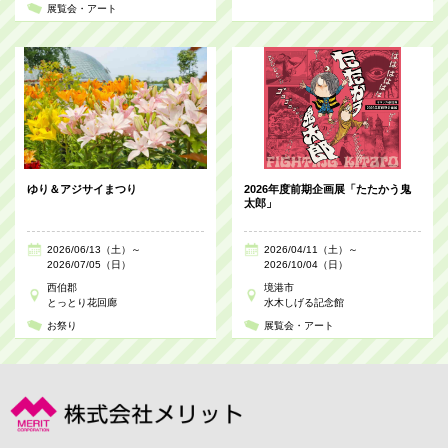
展覧会・アート
ゆり＆アジサイまつり
2026年度前期企画展「たたかう鬼
太郎」
2026/06/13（土）～
2026/04/11（土）～
2026/07/05（日）
2026/10/04（日）
西伯郡
境港市
とっとり花回廊
水木しげる記念館
お祭り
展覧会・アート