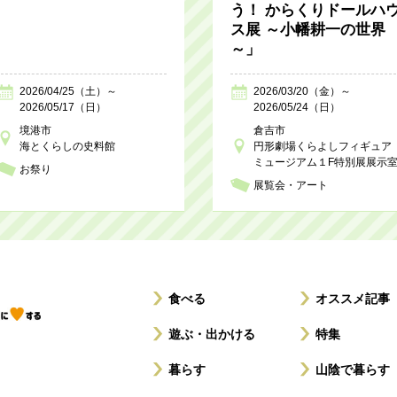
う！ からくりドールハ
ス展 ～小幡耕一の世界
～」
2026/04/25（土）～
2026/03/20（金）～
2026/05/17（日）
2026/05/24（日）
境港市
倉吉市
海とくらしの史料館
円形劇場くらよしフィギュア
ミュージアム１F特別展展示
お祭り
展覧会・アート
食べる
オススメ記事
遊ぶ・出かける
特集
暮らす
山陰で暮らす