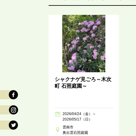
シャクナゲ見ごろ～木次
町 石照庭園～
2026/04/24（金）～
2026/05/17（日）
雲南市
奥出雲石照庭園