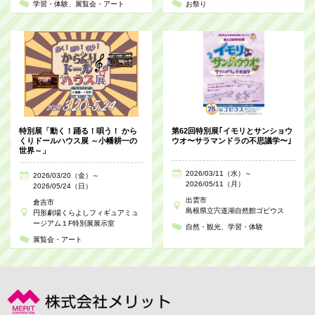
学習・体験
展覧会・アート
お祭り
特別展「動く！踊る！唄う！ から
第62回特別展｢イモリとサンショウ
くりドールハウス展 ～小幡耕一の
ウオ〜サラマンドラの不思議学〜｣
世界～」
2026/03/11（水）～
2026/03/20（金）～
2026/05/11（月）
2026/05/24（日）
出雲市
倉吉市
島根県立宍道湖自然館ゴビウス
円形劇場くらよしフィギュアミュ
ージアム１F特別展展示室
自然・観光
学習・体験
展覧会・アート